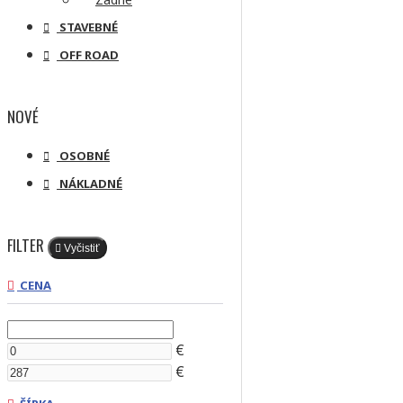
STAVEBNÉ
OFF ROAD
NOVÉ
OSOBNÉ
NÁKLADNÉ
FILTER
Vyčistiť
CENA
€
€
KATEGÓ