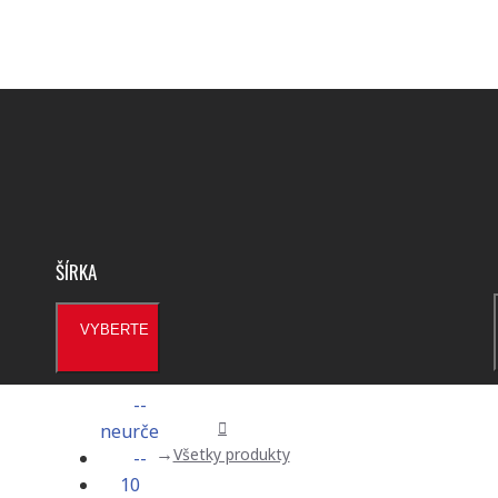
ŠÍRKA
VYBERTE
--
neurčené
Všetky produkty
--
10