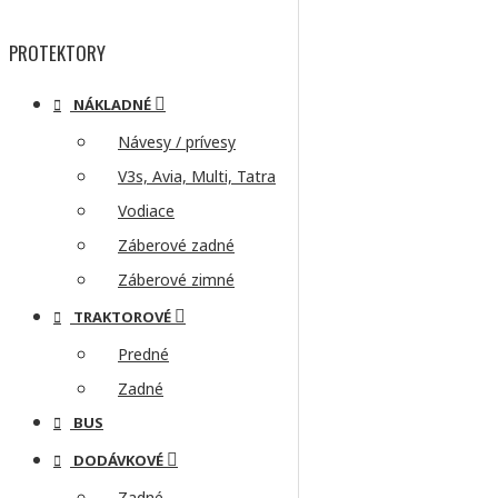
PROTEKTORY
NÁKLADNÉ
Návesy / prívesy
V3s, Avia, Multi, Tatra
Vodiace
Záberové zadné
Záberové zimné
TRAKTOROVÉ
Predné
Zadné
BUS
DODÁVKOVÉ
Zadné