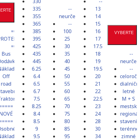
330
--
335
--
13
BERTE
SEZÓNA
355
neurčené
14
365
--
15
==
385
100
16
VYBERTE
PROTEKTORY
395
25
17
==
425
30
17.5
Bus
435
35
18
--
Dodávkové
445
40
19
neurčen
Nákladné
6.25
45
19.5
--
Off
6.4
50
20
celoroč
road
6.5
55
21
dialničn
Stavebné
6.7
60
22
letné
Traktorové
7.5
65
22.5
M + S
=====
8.25
70
23
mestské
NOVÉ
8.4
75
24
regioná
=====
8.5
80
28
staveni
Osobné
9
85
30
terénne
Nákladné
9.5
95
34
zimné