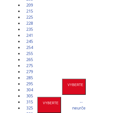
209
215
225
228
235
241
245
254
255
265
275
PRIEMER
279
285
295
VYBERTE
PROFIL
304
305
315
--
VYBERTE
RIA
325
neurčené