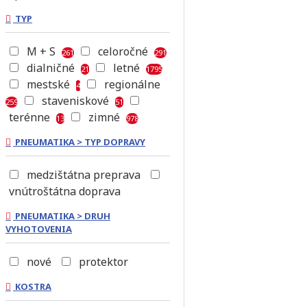
TYP
M + S
celoročné
261
291
dialničné
letné
21
1795
mestské
regionálne
4
staveniskové
259
51
terénne
zimné
13
978
PNEUMATIKA > TYP DOPRAVY
medzištátna preprava
vnútroštátna doprava
PNEUMATIKA > DRUH
VYHOTOVENIA
nové
protektor
KOSTRA