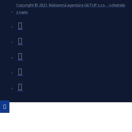
Copyright © 2021, Reklamná agentúra GETUP s.r.o. - vzlietnite
s nami