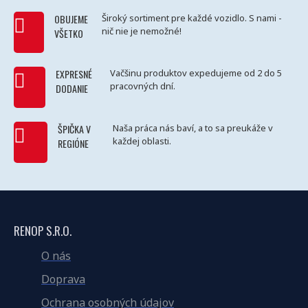
OBUJEME
Široký sortiment pre každé vozidlo. S nami -
nič nie je nemožné!
VŠETKO
EXPRESNÉ
Vačšinu produktov expedujeme od 2 do 5
pracovných dní.
DODANIE
ŠPIČKA V
Naša práca nás baví, a to sa preukáže v
každej oblasti.
REGIÓNE
RENOP S.R.O.
O nás
Doprava
Ochrana osobných údajov